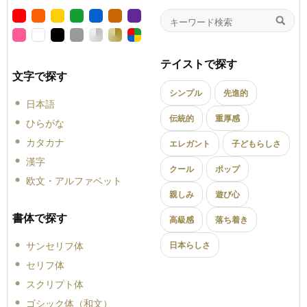
テイストで探す
文字で探す
シンプル
先進的
日本語
伝統的
重厚感
ひらがな
カタカナ
エレガント
子どもらしさ
漢字
クール
ポップ
欧文・アルファベット
親しみ
遊び心
書体で探す
高級感
落ち着き
サンセリフ体
日本らしさ
セリフ体
スクリプト体
ゴシック体（和文）