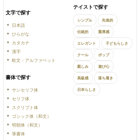
テイストで探す
文字で探す
シンプル
先進的
日本語
伝統的
重厚感
ひらがな
カタカナ
エレガント
子どもらしさ
漢字
クール
ポップ
欧文・アルファベット
親しみ
遊び心
書体で探す
高級感
落ち着き
サンセリフ体
日本らしさ
セリフ体
スクリプト体
ゴシック体（和文）
明朝体（和文）
筆書体