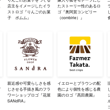
農
店主をイメージしたイラ
たストーリー性のあるロ
ストロゴ『りんごのお菓
ゴ『奥阿賀コンビリー
子 ポムム』
（combirie）』
ち
親近感や可愛らしさを感
イエローとブラウンの配
写
じさせる手描き風のフラ
色により個性を感じる農
ワーショップロゴ『花屋
園のロゴ『髙田農園』
SANdRA』