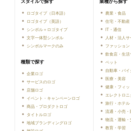
スタイルで探す
業種から探す
ロゴタイプ（日本語）
農業・食品
ロゴタイプ（英語）
住宅・不動産
シンボル＋ロゴタイプ
IT・通信
文字一体型シンボル
人材・法人サ
シンボルマークのみ
ファッション
飲食店・生活
種類で探す
ペット
自動車・バイ
企業ロゴ
医療・美容
サービスのロゴ
健康・フィッ
店舗ロゴ
エレクトロニ
イベント・キャンペーンロゴ
旅行・ホテル
商品・プロダクトロゴ
流通・小売・
タイトルロゴ
物流・運輸・
地域ブランディングロゴ
教育・学習
施設ロゴ