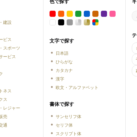
色で探す
キ
・建設
テ
ービス
文字で探す
・スポーツ
日本語
サービス
ひらがな
カタカナ
ク
漢字
欧文・アルファベット
トネス
クス
書体で探す
・レジャー
販売
サンセリフ体
交通
セリフ体
スクリプト体