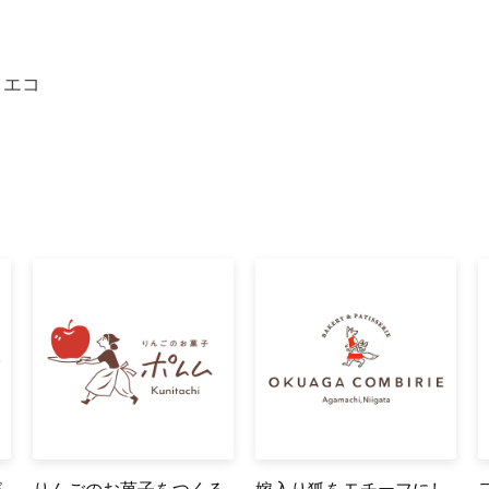
、エコ
が
りんごのお菓子をつくる
嫁入り狐をモチーフにし