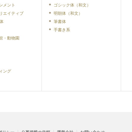
ンメント
ゴシック体（和文）
リエイティブ
明朝体（和文）
体
筆書体
手書き系
館・動物園
ィング
|
|
|
ポリシー
公募掲載の依頼
運営会社
お問い合わせ