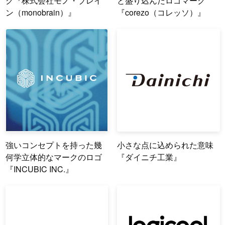
ク『株式会社モノ・ブレイ
と盛り込んだロゴマーク
ン（monobrain）』
『corezo（コレッソ）』
強いコンセプトを持った幾
小さな点に込められた意味
何学立体的なマークのロゴ
『ダイニチ工業』
『INCUBIC INC.』