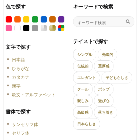
色で探す
キーワードで検索
テイストで探す
文字で探す
シンプル
先進的
日本語
伝統的
重厚感
ひらがな
カタカナ
エレガント
子どもらしさ
漢字
クール
ポップ
欧文・アルファベット
親しみ
遊び心
書体で探す
高級感
落ち着き
サンセリフ体
日本らしさ
セリフ体