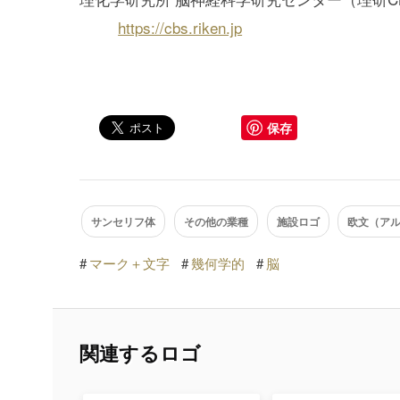
https://cbs.riken.jp
保存
サンセリフ体
その他の業種
施設ロゴ
欧文（ア
#
マーク＋文字
#
幾何学的
#
脳
関連するロゴ