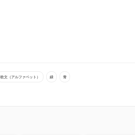
欧文（アルファベット）
緑
青