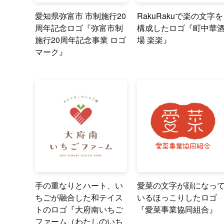
愛知県弥富市 市制施行20
RakuRakuで楽の文字を
周年記念ロゴ『弥富市制
構成したロゴ『町中華
施行20周年記念事業 ロゴ
場 楽楽』
マーク』
手の重なりとハート、い
愛菜の文字が顔になっ
ちごが融合した和テイス
いるほっこりしたロゴ
トのロゴ『大府南いちご
『愛菜事業協同組合』
ファーム（わたしのいち