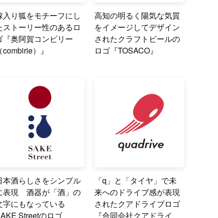
嫁入り狐をモチーフにし
高知の明るく陽気な気質
たストーリー性のあるロ
をイメージしてデザイン
ゴ『奥阿賀コンビリー
されたクラフトビールの
（combirie）』
ロゴ『TOSACO』
日本酒らしさをシンプル
「q」と「タイヤ」で未
に表現 酒器が「酒」の
来へのドライブ感が表現
文字にもなっている
されたクアドライブロゴ
SAKE Streetのロゴ
『合同会社クアドライ