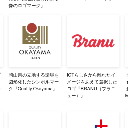
像のロゴマーク』
『
プ
岡山県の立地する環境を
ICTらしさから離れたイ
ブ
図形化したシンボルマー
メージをあえて選択した
会
ク『Quality Okayama』
ロゴ『BRANU（ブラニ
ュー）』