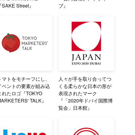
SAKE Street』
ブ』
トマトをモチーフにし、
人々が手を取り合ってつ
イベントの要素が組み込
くる柔らかな日本の形が
まれたロゴ『TOKYO
表現されたマーク
MARKETERS' TALK』
『「2020年ドバイ国際博
覧会」日本館』