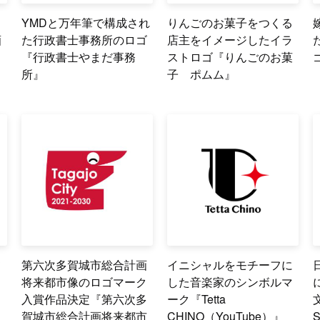
YMDと万年筆で構成され
りんごのお菓子をつくる
酒
た行政書士事務所のロゴ
店主をイメージしたイラ
『行政書士やまだ事務
ストロゴ『りんごのお菓
所』
子 ポムム』
て
第六次多賀城市総合計画
イニシャルをモチーフに
将来都市像のロゴマーク
した音楽家のシンボルマ
入賞作品決定『第六次多
ーク『Tetta
賀城市総合計画将来都市
CHINO（YouTube）』