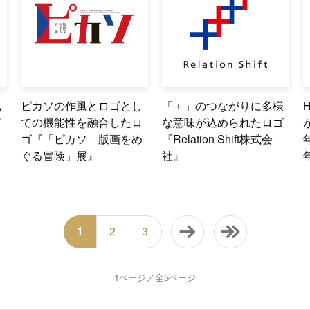
気
ピカソの作風とロゴとし
「＋」のつながりに多様
ゴ
ての機能性を融合したロ
な意味が込められたロゴ
ゴ『「ピカソ 版画をめ
『Relation Shift株式会
ぐる冒険」展』
社』
1
2
3
1ページ／全5ページ