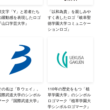
頭文字「Y」と若者たち
「以和為貴」を親しみや
の躍動感を表現したロゴ
すく表したロゴ『岐阜聖
『山口学芸大学』
徳学園大学コミュニケー
ションロゴ』
その名は「B ウェイ」。
110年の歴史をもつ「植
国際武道大学のシンボル
草学園大学」のシンボル
マーク『国際武道大学』
ロゴマーク『植草学園大
学シンボルロゴマーク』