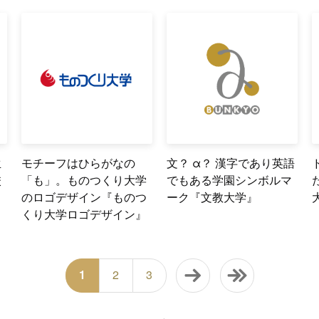
生
モチーフはひらがなの
文？ α？ 漢字であり英語
校
「も」。ものつくり大学
でもある学園シンボルマ
のロゴデザイン『ものつ
ーク『文教大学』
くり大学ロゴデザイン』
1
2
3