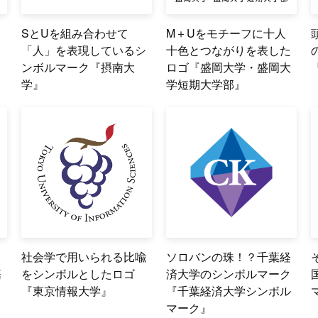
メ
SとUを組み合わせて
M＋Uをモチーフに十人
ク
「人」を表現しているシ
十色とつながりを表した
ンボルマーク『摂南大
ロゴ『盛岡大学・盛岡大
学』
学短期大学部』
ら
社会学で用いられる比喩
ソロバンの珠！？千葉経
基
をシンボルとしたロゴ
済大学のシンボルマーク
『東京情報大学』
『千葉経済大学シンボル
マーク』