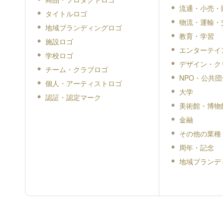
流通・小売・
タイトルロゴ
物流・運輸・
地域ブランディングロゴ
教育・学習
施設ロゴ
エンターテイ
学校ロゴ
デザイン・ク
チーム・クラブロゴ
NPO・公共団
個人・アーティストロゴ
大学
認証・認定マーク
美術館・博物
金融
その他の業種
周年・記念
地域ブランデ