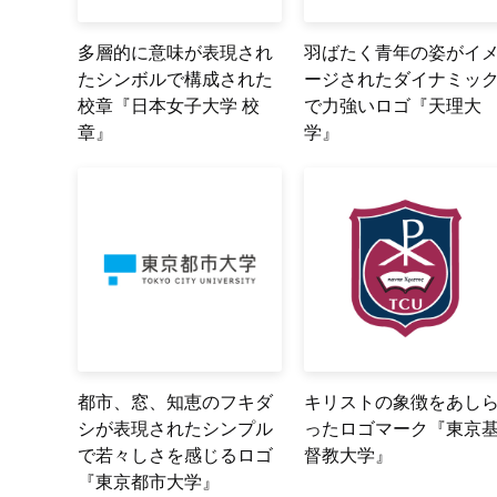
多層的に意味が表現され
羽ばたく青年の姿がイ
たシンボルで構成された
ージされたダイナミッ
校章『日本女子大学 校
で力強いロゴ『天理大
章』
学』
都市、窓、知恵のフキダ
キリストの象徴をあし
シが表現されたシンプル
ったロゴマーク『東京
で若々しさを感じるロゴ
督教大学』
『東京都市大学』