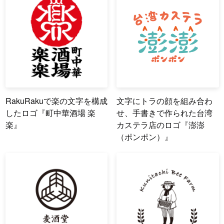
RakuRakuで楽の文字を構成
文字にトラの顔を組み合わ
したロゴ『町中華酒場 楽
せ、手書きで作られた台湾
楽』
カステラ店のロゴ『澎澎
（ポンポン）』