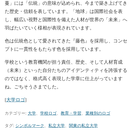
蔓」には「伝統」の意味が込められ、今まで築き上げてき
た歴史・信頼を表しています。「地球」は国際社会を表
し、幅広い視野と国際性を備えた人材が世界の「未来」へ
羽ばたいていく様相が表現されています。
色は伝統色として愛されてきた『藤色』を採用し、コンセ
プトに一貫性をもたらす色を採用しています。
学校という教育機関が担う責任、歴史、そして人材育成
（未来）といった自分たちのアイデンティティを誇張する
のではなく、格式高く表現した学章に仕上がっています
ね。ごちそうさまでした。
[
大学ロゴ
]
カテゴリー:
大学
、
学校ロゴ
、
教育・学習
、
業種別のロゴ
タグ:
シンボルマーク
、
私立大学
、
関東の私立大学