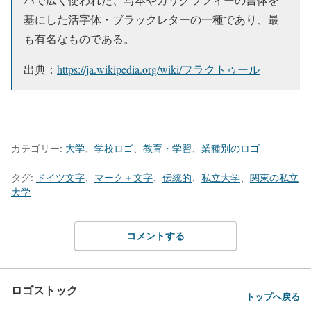
基にした活字体・ブラックレターの一種であり、最
も有名なものである。
出典：
https://ja.wikipedia.org/wiki/フラクトゥール
カテゴリー:
大学
、
学校ロゴ
、
教育・学習
、
業種別のロゴ
タグ:
ドイツ文字
、
マーク＋文字
、
伝統的
、
私立大学
、
関東の私立
大学
コメントする
ロゴストック
トップへ戻る