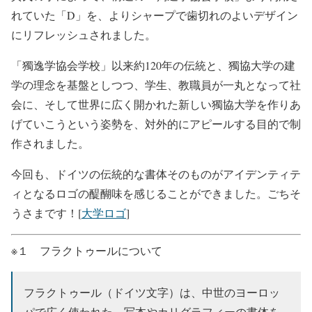
れていた「D」を、よりシャープで歯切れのよいデザイン
にリフレッシュされました。
「獨逸学協会学校」以来約120年の伝統と、獨協大学の建
学の理念を基盤としつつ、学生、教職員が一丸となって社
会に、そして世界に広く開かれた新しい獨協大学を作りあ
げていこうという姿勢を、対外的にアピールする目的で制
作されました。
今回も、ドイツの伝統的な書体そのものがアイデンティテ
ィとなるロゴの醍醐味を感じることができました。ごちそ
うさまです！[
大学ロゴ
]
※１ フラクトゥールについて
フラクトゥール（ドイツ文字）は、中世のヨーロッ
パで広く使われた、写本やカリグラフィーの書体を