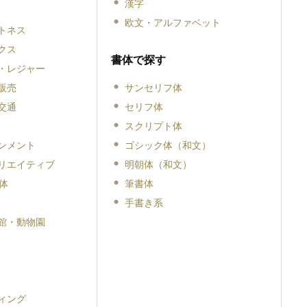
漢字
欧文・アルファベット
トネス
クス
書体で探す
・レジャー
販売
サンセリフ体
交通
セリフ体
スクリプト体
ンメント
ゴシック体（和文）
リエイティブ
明朝体（和文）
体
筆書体
手書き系
館・動物園
ィング