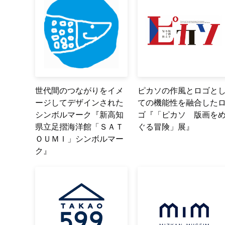
世代間のつながりをイメ
ピカソの作風とロゴと
ージしてデザインされた
ての機能性を融合した
シンボルマーク『新高知
ゴ『「ピカソ 版画を
県立足摺海洋館「ＳＡＴ
ぐる冒険」展』
ＯＵＭＩ」シンボルマー
ク』