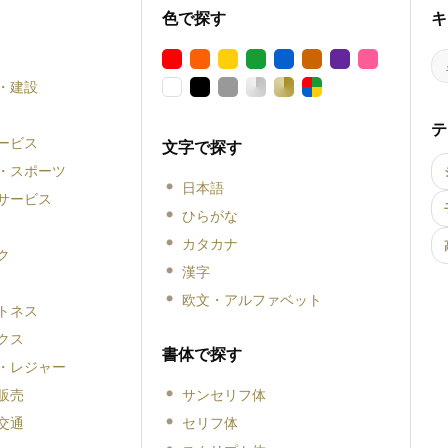
色で探す
キ
・建設
テ
ービス
文字で探す
・スポーツ
日本語
サービス
ひらがな
カタカナ
ク
漢字
欧文・アルファベット
トネス
クス
書体で探す
・レジャー
販売
サンセリフ体
交通
セリフ体