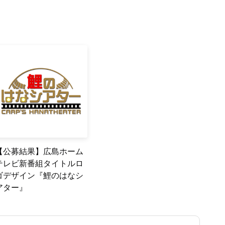
【公募結果】広島ホーム
テレビ新番組タイトルロ
ゴデザイン『鯉のはなシ
アター』