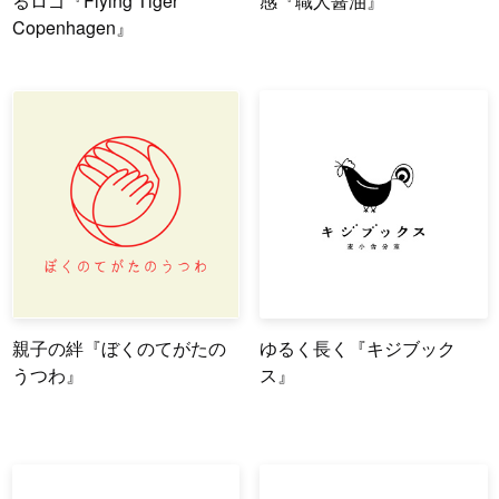
るロゴ『Flying Tiger
感『職人醤油』
Copenhagen』
親子の絆『ぼくのてがたの
ゆるく長く『キジブック
うつわ』
ス』