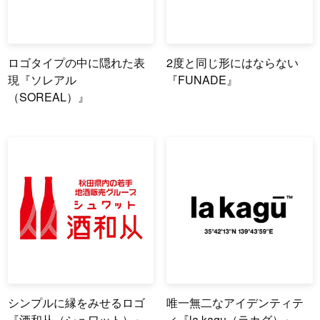
ロゴタイプの中に隠れた表
2度と同じ形にはならない
現『ソレアル
『FUNADE』
（SOREAL）』
シンプルに縁をみせるロゴ
唯一無二なアイデンティテ
『酒和从（シュワット）』
ィ『la kagu（ラカグ）』