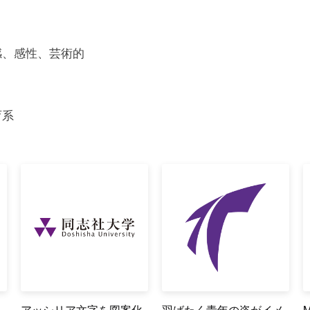
感、感性、芸術的
育系
に
アッシリア文字を図案化
羽ばたく青年の姿がイメ