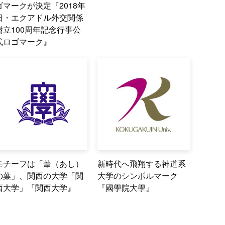
ゴマークが決定『2018年
日・エクアドル外交関係
樹立100周年記念行事公
式ロゴマーク』
モチーフは「葦（あし）
新時代へ飛翔する神道系
の葉」、関西の大学「関
大学のシンボルマーク
西大学」『関西大学』
『國學院大學』