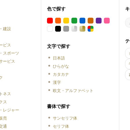
色で探す
キ
・建設
テ
ービス
文字で探す
・スポーツ
日本語
サービス
ひらがな
カタカナ
ク
漢字
欧文・アルファベット
トネス
クス
書体で探す
・レジャー
販売
サンセリフ体
交通
セリフ体