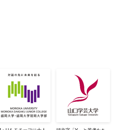
M＋Uをモチーフに十人
頭文字「Y」と若者たち