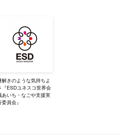
謎解きのような気持ちよ
さ『ESDユネスコ世界会
議あいち・なごや支援実
行委員会』