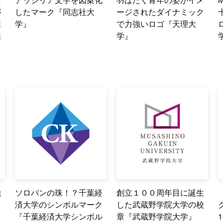
が
したマーク『同志社大
ージされたダイナミック
業
学』
で力強いロゴ『天理大
株
学』
喩
ソロバンの珠！？千葉経
創立１００周年目に誕生
済大学のシンボルマーク
した武蔵野学院大学の校
『千葉経済大学シンボル
章『武蔵野学院大学』