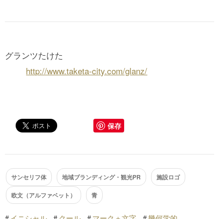
グランツたけた
http://www.taketa-city.com/glanz/
保存
サンセリフ体
地域ブランディング・観光PR
施設ロゴ
欧文（アルファベット）
青
#
イニシャル
#
クール
#
マーク＋文字
#
幾何学的