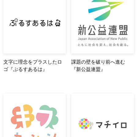
文字に理念をプラスしたロ
課題の壁を破り前へ進む
ゴ『ぷるすあるは』
『新公益連盟』