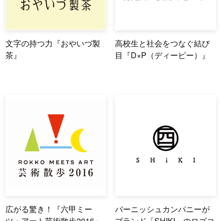
文字の持つ力『おやいづ製
高校生と社会をつなぐ結び
茶』
目『D×P（ディーピー）』
広がる驚き！『六甲ミー
バーニッシュカンパニーが
ツ・アート芸術散歩2016』
ブランド「SHIKI」のロゴコ