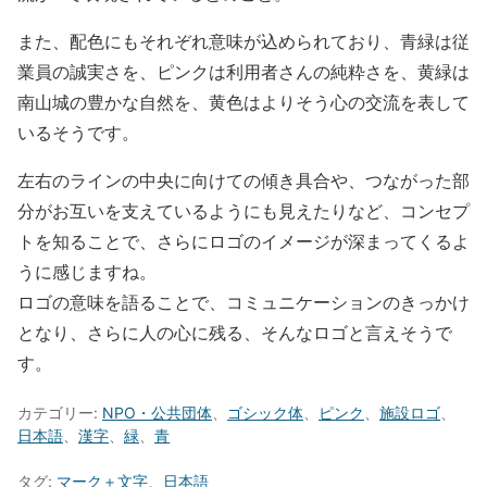
また、配色にもそれぞれ意味が込められており、青緑は従
業員の誠実さを、ピンクは利用者さんの純粋さを、黄緑は
南山城の豊かな自然を、黄色はよりそう心の交流を表して
いるそうです。
左右のラインの中央に向けての傾き具合や、つながった部
分がお互いを支えているようにも見えたりなど、コンセプ
トを知ることで、さらにロゴのイメージが深まってくるよ
うに感じますね。
ロゴの意味を語ることで、コミュニケーションのきっかけ
となり、さらに人の心に残る、そんなロゴと言えそうで
す。
カテゴリー:
NPO・公共団体
、
ゴシック体
、
ピンク
、
施設ロゴ
、
日本語
、
漢字
、
緑
、
青
タグ:
マーク＋文字
、
日本語