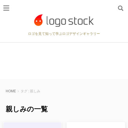
: Undefined variable $canonical_url in
Warning
/home/logostock/logostock.jp/public_html/wp/wp-
on line
content/themes/wp-logostock/header.php
64
ロゴを見て知って学ぶロゴデザインギャラリー
HOME
タグ : 親しみ
親しみの一覧