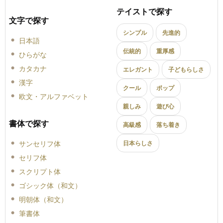
テイストで探す
文字で探す
シンプル
先進的
日本語
伝統的
重厚感
ひらがな
カタカナ
エレガント
子どもらしさ
漢字
クール
ポップ
欧文・アルファベット
親しみ
遊び心
書体で探す
高級感
落ち着き
サンセリフ体
日本らしさ
セリフ体
スクリプト体
ゴシック体（和文）
明朝体（和文）
筆書体