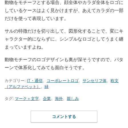
動物をモチーフとする場合、顔全体やカラダ全体をロゴに
しているケースはよく見かけますが、あえてカラダの一部
だけを使って表現しています。
サルの特徴だけを切り出して、図形化することで、変にキ
ャラクター的にならずに、シンプルなロゴとしてうまく纏
まっていますよね。
動物モチーフのロゴデザインも奥が深そうですので、パタ
ーンで体系化してみても面白そうです。
カテゴリー:
IT・通信
、
コーポレートロゴ
、
サンセリフ体
、
欧文
（アルファベット）
、
緑
タグ:
マーク＋文字
、
企業
、
海外
、
親しみ
コメントする