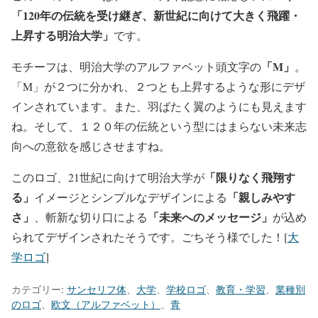
「120年の伝統を受け継ぎ、新世紀に向けて大きく飛躍・
上昇する明治大学」
です。
「M」
モチーフは、明治大学のアルファベット頭文字の
。
「M」が２つに分かれ、２つとも上昇するような形にデザ
インされています。また、羽ばたく翼のようにも見えます
ね。そして、１２０年の伝統という型にはまらない未来志
向への意欲を感じさせますね。
「限りなく飛翔す
このロゴ、21世紀に向けて明治大学が
る」
「親しみやす
イメージとシンプルなデザインによる
さ」
「未来へのメッセージ」
、斬新な切り口による
が込め
られてデザインされたそうです。ごちそう様でした！[
大
学ロゴ
]
カテゴリー:
サンセリフ体
、
大学
、
学校ロゴ
、
教育・学習
、
業種別
のロゴ
、
欧文（アルファベット）
、
青