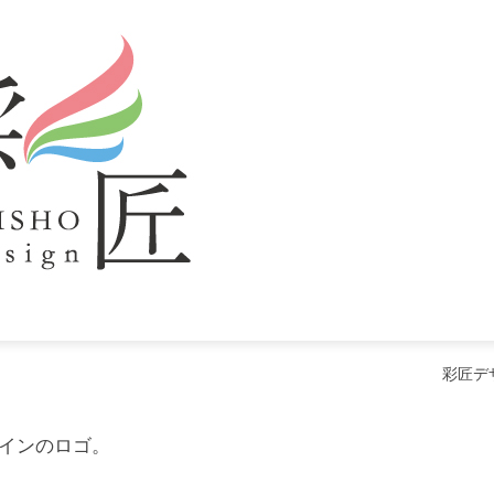
彩匠デ
インのロゴ。