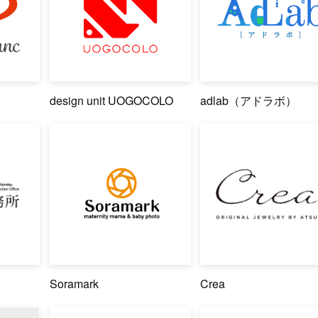
design unit UOGOCOLO
adlab（アドラボ）
Soramark
Crea