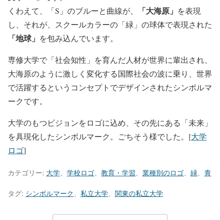
「大海原」
くわえて、「S」のブルーと曲線が、
を表現
し、それが、スクールカラーの「緑」の球体で表現された
「地球」
を包み込んでいます。
専修大学で「社会知性」を育んだ人材が世界に輩出され、
大海原のように激しく変化する国際社会の波に乗り、世界
で活躍するというコンセプトでデザインされたシンボルマ
ークです。
大学のもつビジョンをロゴに込め、その先にある「未来」
を具現化したシンボルマーク。ごちそう様でした。[
大学
ロゴ
]
カテゴリー:
大学
、
学校ロゴ
、
教育・学習
、
業種別のロゴ
、
緑
、
青
タグ:
シンボルマーク
、
私立大学
、
関東の私立大学