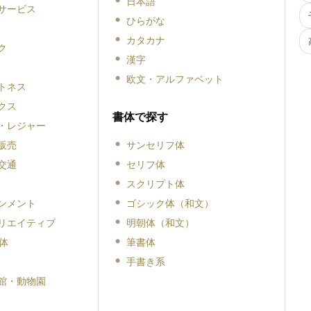
日本語
サービス
ひらがな
カタカナ
ク
漢字
欧文・アルファベット
トネス
クス
書体で探す
・レジャー
販売
サンセリフ体
交通
セリフ体
スクリプト体
ンメント
ゴシック体（和文）
リエイティブ
明朝体（和文）
体
筆書体
手書き系
館・動物園