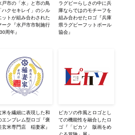
水戸市の「水」と市の鳥
ラグビーらしさの中に兵
「ハクセキレイ」のシル
庫ならではのモチーフを
エットが組み合わされた
組み合わせたロゴ『兵庫
マーク『水戸市市制施行
県ラグビーフットボール
130周年』
協会』
玄米を繊細に表現した和
ピカソの作風とロゴとし
のエンブレム型ロゴ『褒
ての機能性を融合したロ
美玄米専門店 稲妻家』
ゴ『「ピカソ 版画をめ
ぐる冒険」展』