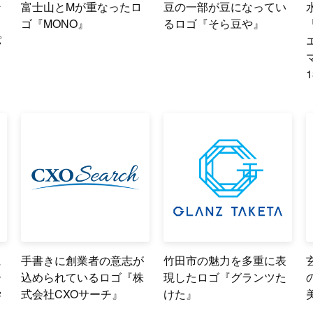
ン
富士山とMが重なったロ
豆の一部が豆になってい
ゴ『MONO』
るロゴ『そら豆や』
パ
に
手書きに創業者の意志が
竹田市の魅力を多重に表
合
込められているロゴ『株
現したロゴ『グランツた
学
式会社CXOサーチ』
けた』