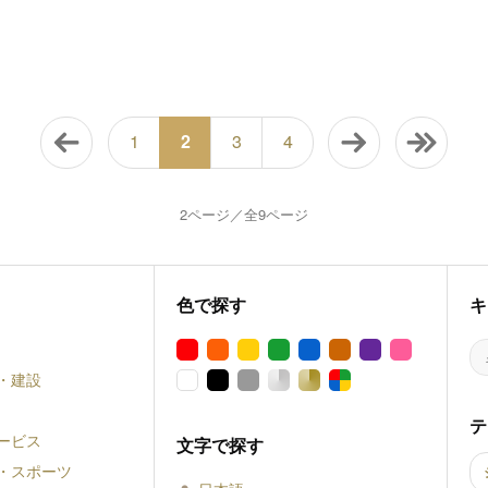
1
2
3
4
2ページ／全9ページ
色で探す
キ
・建設
テ
ービス
文字で探す
・スポーツ