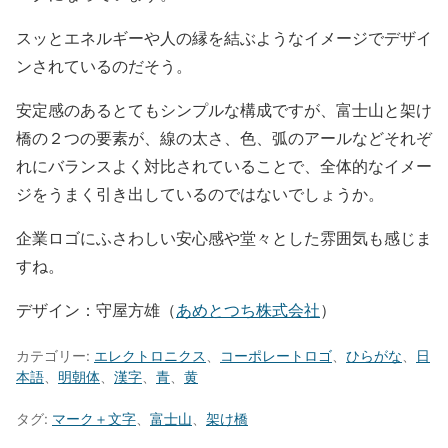
スッとエネルギーや人の縁を結ぶようなイメージでデザイ
ンされているのだそう。
安定感のあるとてもシンプルな構成ですが、富士山と架け
橋の２つの要素が、線の太さ、色、弧のアールなどそれぞ
れにバランスよく対比されていることで、全体的なイメー
ジをうまく引き出しているのではないでしょうか。
企業ロゴにふさわしい安心感や堂々とした雰囲気も感じま
すね。
デザイン：守屋方雄（
あめとつち株式会社
）
カテゴリー:
エレクトロニクス
、
コーポレートロゴ
、
ひらがな
、
日
本語
、
明朝体
、
漢字
、
青
、
黄
タグ:
マーク＋文字
、
富士山
、
架け橋