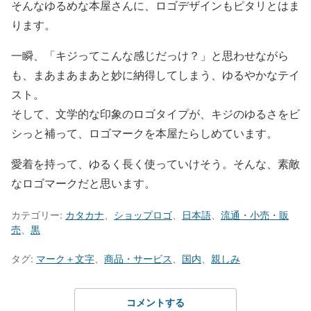
そんなゆるめな本屋さんに、ロゴデザインもピタリとはま
ります。
一瞬、「キジってこんな感じだっけ？」と思わせながら
も、まあまあまあと妙に納得してしまう、ゆるやかなテイ
スト。
そして、文学的な印象のロゴタイプが、キジのゆるさをビ
シっと補って、ロゴマークを本屋たらしめています。
愛着を持って、ゆるく長く使っていけそう。そんな、素敵
なロゴマークだと思います。
カテゴリー:
カタカナ
、
ショップロゴ
、
日本語
、
流通・小売・販
売
、
黒
タグ:
マーク＋文字
、
商品・サービス
、
国内
、
親しみ
コメントする