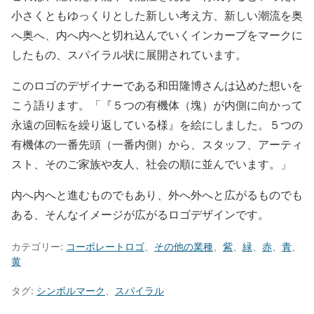
小さくともゆっくりとした新しい考え方、新しい潮流を奥
へ奥へ、内へ内へと切れ込んでいくインカーブをマークに
したもの、スパイラル状に展開されています。
このロゴのデザイナーである和田隆博さんは込めた想いを
こう語ります。「『５つの有機体（塊）が内側に向かって
永遠の回転を繰り返している様』を絵にしました。５つの
有機体の一番先頭（一番内側）から、スタッフ、アーティ
スト、そのご家族や友人、社会の順に並んでいます。」
内へ内へと進むものでもあり、外へ外へと広がるものでも
ある、そんなイメージが広がるロゴデザインです。
カテゴリー:
コーポレートロゴ
、
その他の業種
、
紫
、
緑
、
赤
、
青
、
黄
タグ:
シンボルマーク
、
スパイラル