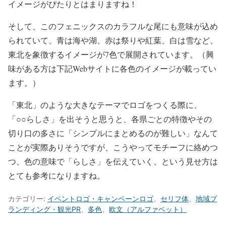
イメージがぴたりとはまりますね！
そして、このフェニックスのカラフルな尾にも意味が込め
られていて、青は海や湖、赤は祭りや紅葉、白は雪など、
東北を象徴するイメージが7色で展開されています。（興
味がある方は下記Webサイトに各色のイメージが載ってい
ます。）
「東北」のような大きなテーマでロゴをつくる際に、
「○○らしさ」を出そうと思うと、各県ごとの特徴やその
切り口の多さに「シンプルにまとめるのが難しい」なんて
ことが実際ありそうですが、こうやってモチーフに絡めつ
つ、色の意味で「らしさ」を伝えていく、という見せ方は
とても参考になりますね。
カテゴリー:
イベントロゴ・キャンペーンロゴ
、
セリフ体
、
地域ブ
ランディング・観光PR
、
多色
、
欧文（アルファベット）