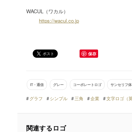
WACUL（ワカル）
https://wacul.co.jp
保存
IT・通信
グレー
コーポレートロゴ
サンセリフ体
#
グラフ
#
シンプル
#
三角
#
企業
#
文字ロゴ（
関連するロゴ