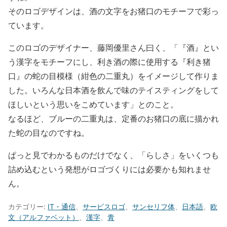
そのロゴデザインは、酒の文字をお猪口のモチーフで彩っ
ています。
このロゴのデザイナー、藤岡優里さん曰く、「『酒』とい
う漢字をモチーフにし、利き酒の際に使用する『利き猪
口』の蛇の目模様（紺色の二重丸）をイメージして作りま
した。いろんな日本酒を飲んで味のテイスティングをして
ほしいという思いをこめています」とのこと。
なるほど、ブルーの二重丸は、定番のお猪口の底に描かれ
た蛇の目なのですね。
ぱっと見でわかるものだけでなく、「らしさ」をいくつも
詰め込むという発想がロゴづくりには必要かも知れませ
ん。
カテゴリー:
IT・通信
、
サービスロゴ
、
サンセリフ体
、
日本語
、
欧
文（アルファベット）
、
漢字
、
青