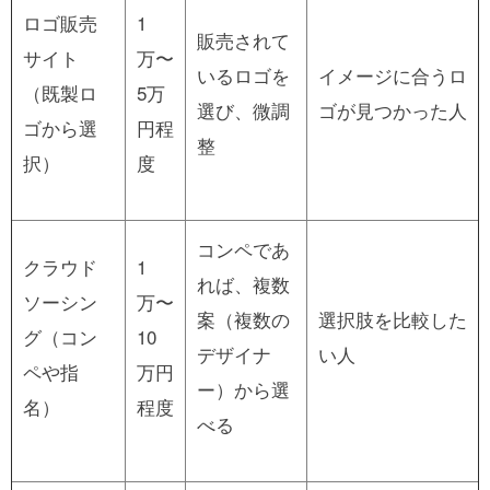
ロゴ販売
1
販売されて
サイト
万〜
いるロゴを
イメージに合うロ
（既製ロ
5万
選び、微調
ゴが見つかった人
ゴから選
円程
整
択）
度
コンペであ
クラウド
1
れば、複数
ソーシン
万〜
案（複数の
選択肢を比較した
グ（コン
10
デザイナ
い人
ペや指
万円
ー）から選
名）
程度
べる