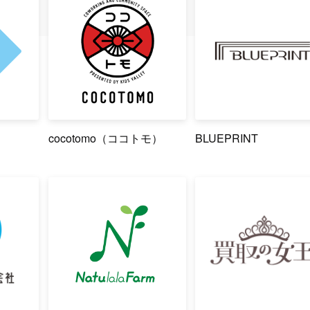
cocotomo（ココトモ）
BLUEPRINT