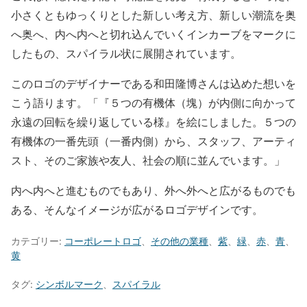
小さくともゆっくりとした新しい考え方、新しい潮流を奥
へ奥へ、内へ内へと切れ込んでいくインカーブをマークに
したもの、スパイラル状に展開されています。
このロゴのデザイナーである和田隆博さんは込めた想いを
こう語ります。「『５つの有機体（塊）が内側に向かって
永遠の回転を繰り返している様』を絵にしました。５つの
有機体の一番先頭（一番内側）から、スタッフ、アーティ
スト、そのご家族や友人、社会の順に並んでいます。」
内へ内へと進むものでもあり、外へ外へと広がるものでも
ある、そんなイメージが広がるロゴデザインです。
カテゴリー:
コーポレートロゴ
、
その他の業種
、
紫
、
緑
、
赤
、
青
、
黄
タグ:
シンボルマーク
、
スパイラル