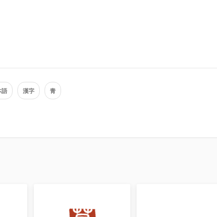
本語
漢字
青