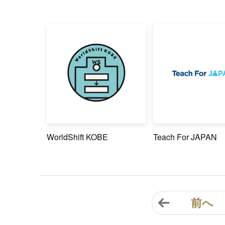
WorldShift KOBE
Teach For JAPAN
前へ