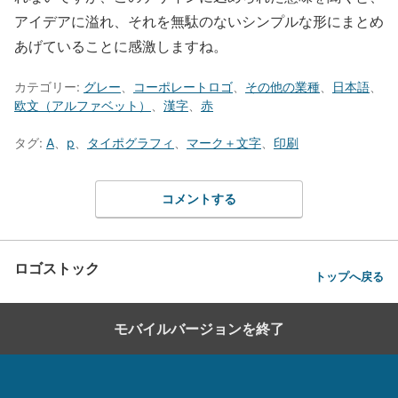
アイデアに溢れ、それを無駄のないシンプルな形にまとめ
あげていることに感激しますね。
カテゴリー:
グレー
、
コーポレートロゴ
、
その他の業種
、
日本語
、
欧文（アルファベット）
、
漢字
、
赤
タグ:
A
、
p
、
タイポグラフィ
、
マーク＋文字
、
印刷
コメントする
ロゴストック
トップへ戻る
モバイルバージョンを終了