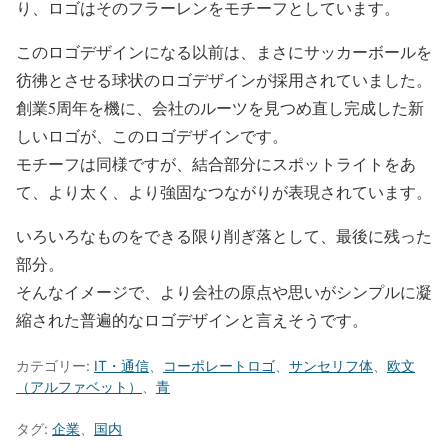
り、ロゴはそのフラーレンをモチーフとしています。
このロゴデザインになる以前は、まさにサッカーボールを
彷彿とさせる球状のロゴデザインが採用されていました。
創業5周年を機に、会社のルーツを見つめ直し完成した新
しいロゴが、このロゴデザインです。
モチーフは同様ですが、結合部分にスポットライトをあ
て、より太く、より強固なつながりが表現されています。
いろいろなものをできる限り削ぎ落として、最後に残った
部分。
そんなイメージで、より会社の原点や思いがシンプルに凝
縮された普遍的なロゴデザインと言えそうです。
カテゴリー:
IT・通信
、
コーポレートロゴ
、
サンセリフ体
、
欧文
（アルファベット）
、
青
タグ:
企業
、
国内