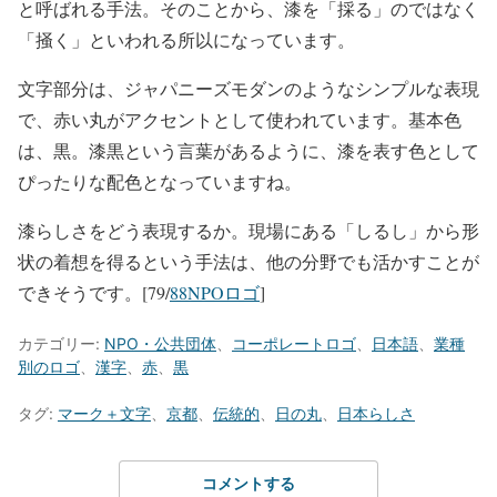
と呼ばれる手法。そのことから、漆を「採る」のではなく
「掻く」といわれる所以になっています。
文字部分は、ジャパニーズモダンのようなシンプルな表現
で、赤い丸がアクセントとして使われています。基本色
は、黒。漆黒という言葉があるように、漆を表す色として
ぴったりな配色となっていますね。
漆らしさをどう表現するか。現場にある「しるし」から形
状の着想を得るという手法は、他の分野でも活かすことが
できそうです。[79/
88NPOロゴ
]
カテゴリー:
NPO・公共団体
、
コーポレートロゴ
、
日本語
、
業種
別のロゴ
、
漢字
、
赤
、
黒
タグ:
マーク＋文字
、
京都
、
伝統的
、
日の丸
、
日本らしさ
コメントする