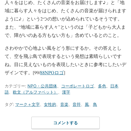
人々をはじめ、たくさんの音楽をお届けします♪」と「地
域に暮らす人々をはじめ、たくさんの音楽が届けられます
ように♪」という2つの想いが込められているそうです。
また、“地域に暮らす人々”というのは「子どもから大人ま
で、障がいのある方もない方も」含めているとのこと。
さわやかで心地よい風をどう形にするか。その答えとし
て、空を飛ぶ鳥で表現するという発想は素晴らしいです
ね。目に見えないものを表現したいときに参考にしたいデ
ザインです。[99/
88NPOロゴ
]
カテゴリー:
NPO・公共団体
、
コーポレートロゴ
、
多色
、
日本
語
、
欧文（アルファベット）
、
漢字
タグ:
マーク＋文字
、
女性的
、
音楽
、
音符
、
風
、
鳥
コメントする