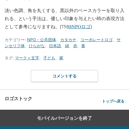
淡い色調、角を丸くする、黒以外のベースカラーを取り入
れる、という手法は、優しい印象を与えたい時の表現方法
として参考になりますね。[75/
88NPOロゴ
]
カテゴリー:
NPO・公共団体
、
カタカナ
、
コーポレートロゴ
、
サ
ンセリフ体
、
ひらがな
、
日本語
、
緑
、
赤
、
黄
タグ:
マーク＋文字
、
子ども
、
家
コメントする
ロゴストック
トップへ戻る
モバイルバージョンを終了