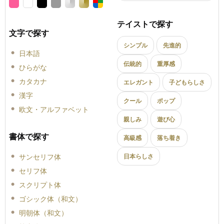
テイストで探す
文字で探す
シンプル
先進的
日本語
伝統的
重厚感
ひらがな
カタカナ
エレガント
子どもらしさ
漢字
クール
ポップ
欧文・アルファベット
親しみ
遊び心
書体で探す
高級感
落ち着き
サンセリフ体
日本らしさ
セリフ体
スクリプト体
ゴシック体（和文）
明朝体（和文）