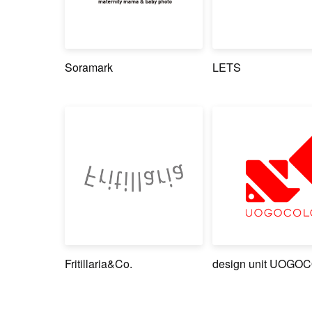
Soramark
LETS
Fritillaria&Co.
design unit UOGO