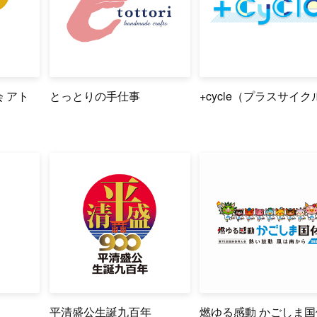
 アト
とっとりの手仕事
+cycle（プラスサイク
平清盛公生誕九百年
燃ゆる感動 かごしま国