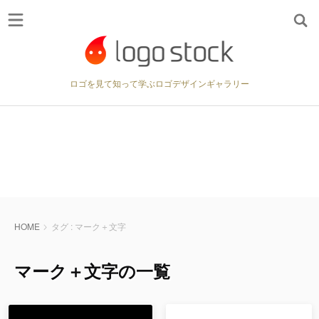
: Undefined variable $canonical_url in
Warning
/home/logostock/logostock.jp/public_html/wp/wp-
on line
content/themes/wp-logostock/header.php
64
ロゴを見て知って学ぶロゴデザインギャラリー
HOME
タグ : マーク＋文字
マーク＋文字の一覧