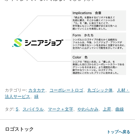
カテゴリー:
カタカナ
、
コーポレートロゴ
、
丸ゴシック体
、
人材・
法人サービス
、
緑
タグ:
S
、
スパイラル
、
マーク＋文字
、
やわらかみ
、
上昇
、
曲線
ロゴストック
トップへ戻る