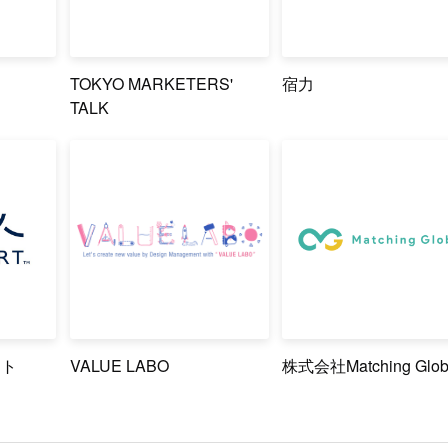
TOKYO MARKETERS'
宿力
TALK
ート
VALUE LABO
株式会社Matching Glob