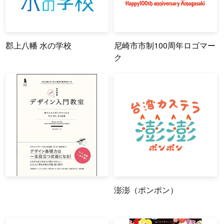
郡上八幡 水の学校
尼崎市市制100周年ロゴマー
ク
澎澎（ポンポン）