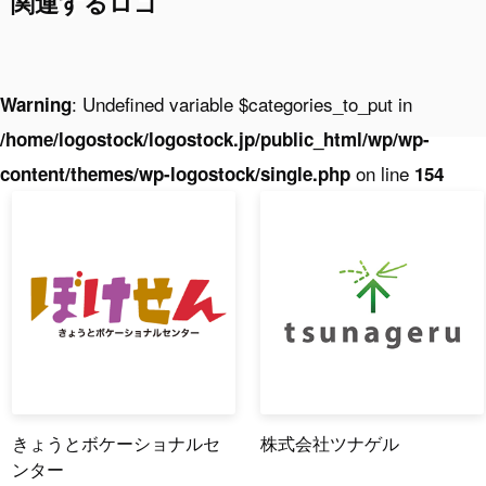
関連するロゴ
: Undefined variable $categories_to_put in
Warning
/home/logostock/logostock.jp/public_html/wp/wp-
on line
content/themes/wp-logostock/single.php
154
きょうとボケーショナルセ
株式会社ツナゲル
ンター