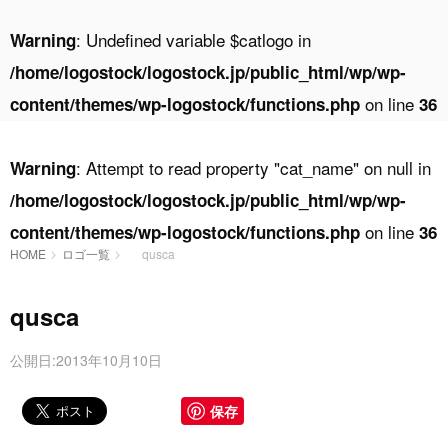
: Undefined variable $catlogo in
Warning
/home/logostock/logostock.jp/public_html/wp/wp-
on line
content/themes/wp-logostock/functions.php
36
: Attempt to read property "cat_name" on null in
Warning
/home/logostock/logostock.jp/public_html/wp/wp-
on line
content/themes/wp-logostock/functions.php
36
HOME
ロゴ一覧
qusca
qusca
公開日:2013年10月10日
保存