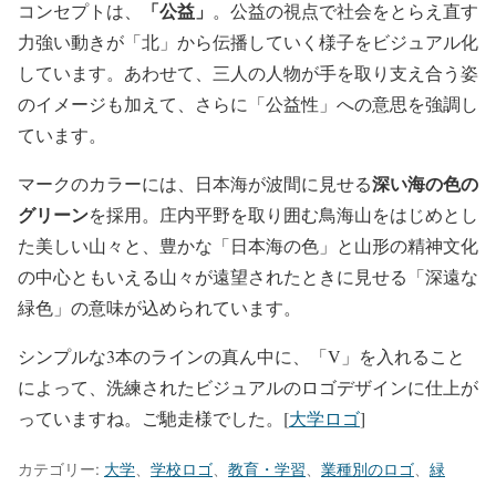
「公益」
コンセプトは、
。公益の視点で社会をとらえ直す
力強い動きが「北」から伝播していく様子をビジュアル化
しています。あわせて、三人の人物が手を取り支え合う姿
のイメージも加えて、さらに「公益性」への意思を強調し
ています。
深い海の色の
マークのカラーには、日本海が波間に見せる
グリーン
を採用。庄内平野を取り囲む鳥海山をはじめとし
た美しい山々と、豊かな「日本海の色」と山形の精神文化
の中心ともいえる山々が遠望されたときに見せる「深遠な
緑色」の意味が込められています。
シンプルな3本のラインの真ん中に、「V」を入れること
によって、洗練されたビジュアルのロゴデザインに仕上が
っていますね。ご馳走様でした。[
大学ロゴ
]
カテゴリー:
大学
、
学校ロゴ
、
教育・学習
、
業種別のロゴ
、
緑