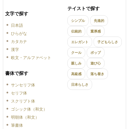
テイストで探す
文字で探す
シンプル
先進的
日本語
伝統的
重厚感
ひらがな
カタカナ
エレガント
子どもらしさ
漢字
クール
ポップ
欧文・アルファベット
親しみ
遊び心
書体で探す
高級感
落ち着き
サンセリフ体
日本らしさ
セリフ体
スクリプト体
ゴシック体（和文）
明朝体（和文）
筆書体