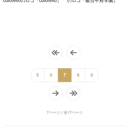
colorevoのロゴ『colorevo』
のロゴ『駿台甲府学園』
5
6
7
8
9
7ページ／全17ページ