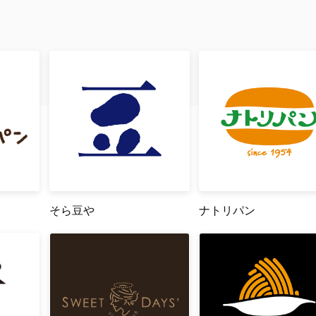
そら豆や
ナトリパン